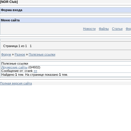
[
NOR Club
]
Форма входа
Меню сайта
Новости
Файлы
Статьи
Фо
Страница
1
из
1
1
Форум
»
Разное
»
Полезные ссылки
Полезные ссылки
Дружеские сайты
(
0
/
4932
)
Сообщение от:
crank
»»
Найдено
1
тем. На странице показано
1
тем.
Полная версия сайта